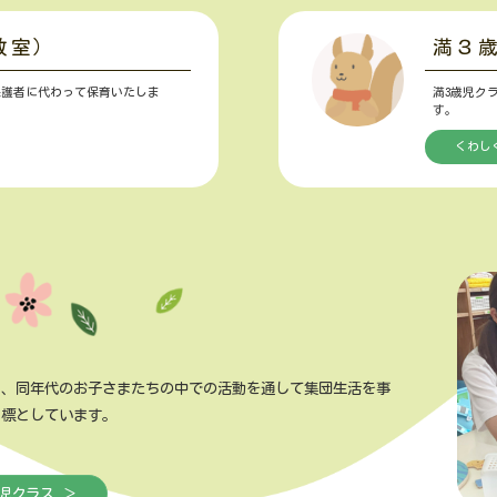
教室）
満３
保護者に代わって保育いたしま
満3歳児ク
す。
くわし
し、同年代のお子さまたちの中での活動を通して集団生活を事
目標としています。
児クラス ＞